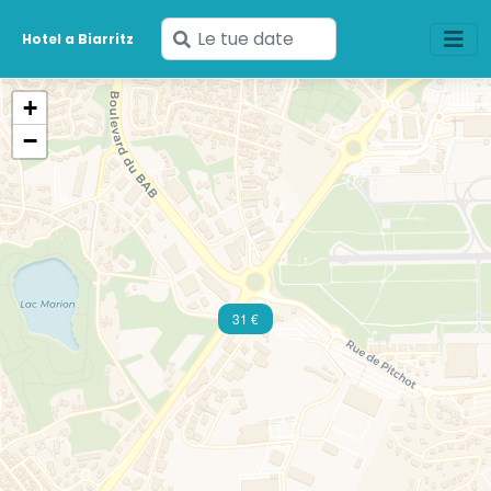
Inserisci
Hotel a Biarritz
le
tue
+
date
−
31 €