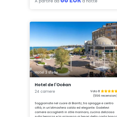
66 EUR
A partire da
a notte
Hotel 3 stelle
Hotel de l'Océan
24 camere
Voto 8
(556 recensioni
Soggiornate nel cuore di Biarritz, tra spiagge e centro
città, in un’atmosfera calda ed elegante. Godetevi
camere accoglienti in stile marinaro, cucina deliziosa
sulla terrazza e la vicinanza ai tesori della costa basc