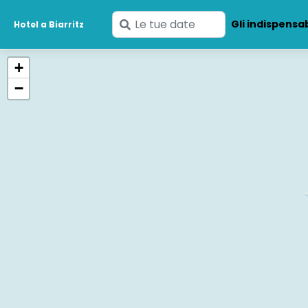
Inserisci
Gli indispensab
Hotel a Biarritz
le
tue
+
date
−