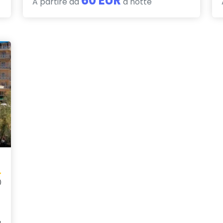
60 EUR
A partire da
a notte
)
a