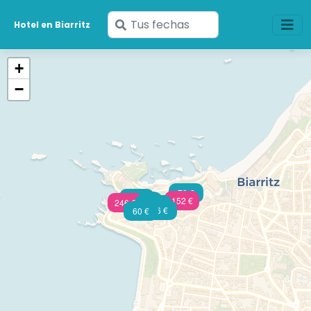
Ingresa
Hotel en Biarritz
tus
fechas
+
−
79 €
294 €
152 €
193 €
52 €
246 €
175 €
66 €
66 €
60 €