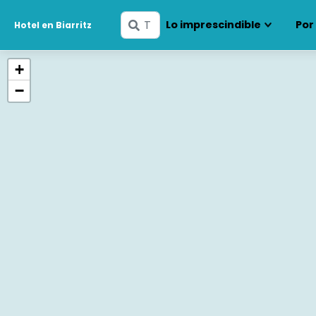
Ingresa
Lo imprescindible
Por
Hotel en Biarritz
tus
fechas
+
−