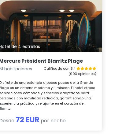
Hotel de 4 estrellas
Mercure Président Biarritz Plage
61 habitaciones
Calificado con 8.4
(993 opiniones)
Disfrute de una estancia a pocos pasos de la Grande
Plage en un entorno moderno y luminoso. El hotel ofrece
habitaciones cómodas y servicios adaptados para
personas con movilidad reducida, garantizando una
experiencia práctica y relajante en el corazón de
Biarritz.
72 EUR
Desde
por noche