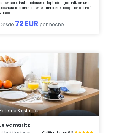
ascensor e instalaciones adaptadas garantizan una
experiencia tranquila en el ambiente acogedor del País
Vasco.
72 EUR
Desde
por noche
Hotel de 3 estrellas
Le Gamaritz
14 habitaciones
Calificado con 8.9