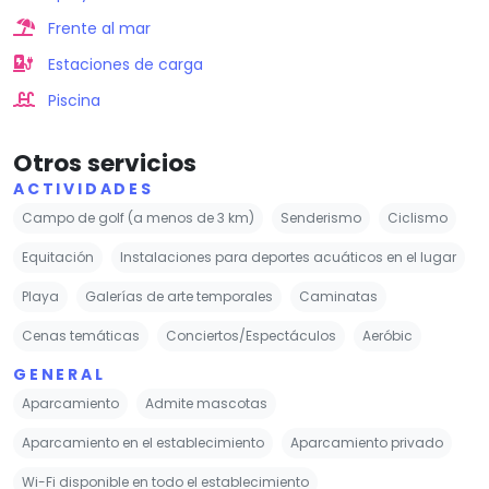
Campo de golf (a menos de 3 km)
Senderismo
Ciclismo
Equitación
Instalaciones para deportes acuáticos en el lugar
Playa
Galerías de arte temporales
Caminatas
Cenas temáticas
Conciertos/Espectáculos
Aeróbic
GENERAL
Aparcamiento
Admite mascotas
Aparcamiento en el establecimiento
Aparcamiento privado
Wi-Fi disponible en todo el establecimiento
SERVICIOS
Internet
Wi-Fi
Wi-Fi gratis
RESTAURACIÓN
Restaurante
Servicio de habitaciones
Bar
Desayuno en la habitación
Bar de aperitivos