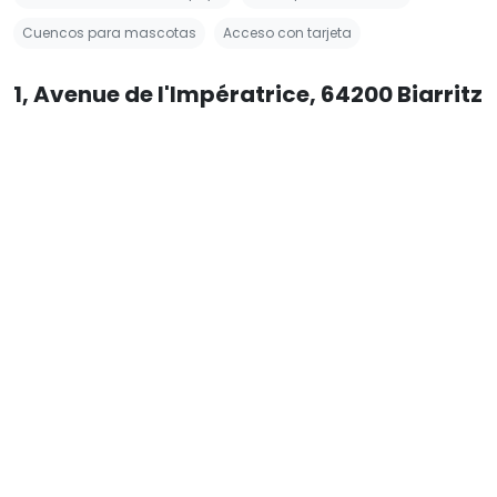
Leaflet
|
Map tiles by
Carto
, under CC BY 3.0. Data by OpenStreetMap,
under ODbL.
Galería de fotos