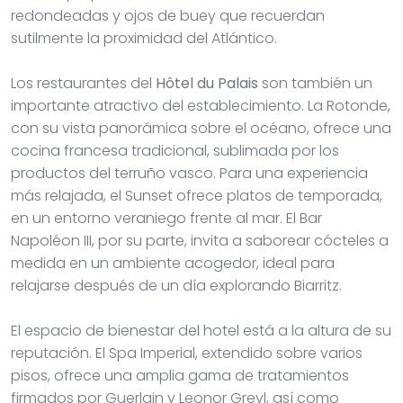
productos del terruño vasco. Para una experiencia
más relajada, el Sunset ofrece platos de temporada,
en un entorno veraniego frente al mar. El Bar
Napoléon III, por su parte, invita a saborear cócteles a
medida en un ambiente acogedor, ideal para
relajarse después de un día explorando Biarritz.
El espacio de bienestar del hotel está a la altura de su
reputación. El Spa Imperial, extendido sobre varios
pisos, ofrece una amplia gama de tratamientos
firmados por Guerlain y Leonor Greyl, así como
instalaciones de relajación como una piscina interior,
un hammam, una sauna y un jacuzzi. Los aficionados
al fitness no se quedarán atrás con un centro
equipado con las últimas tecnologías, y clases
variadas como yoga, pilates o aquatraining.
El exterior del hotel es igualmente impresionante. La