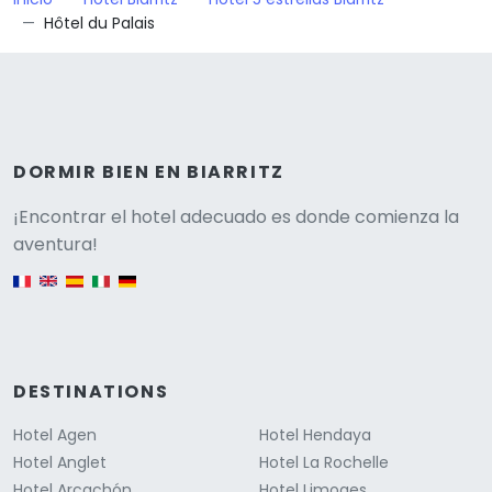
Versione
¡Encontrar el hotel adecuado es donde comienza la
aventura!
English version
DESTINATIONS
Hotel Agen
Hotel Hendaya
Hotel Anglet
Hotel La Rochelle
Hotel Arcachón
Hotel Limoges
Hotel Bayona
Hotel Lourdes
Hotel Cahors
Hotel Lyon
Hotel Clermont-Ferrand
Hotel Marsella
Hotel Montpellier
Hotel Estrasburgo
Hotel Narbona
Hotel Tarbes