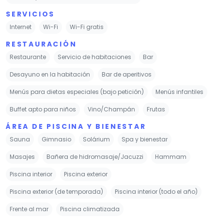
Menús para dietas especiales (bajo petición)
Menús infantiles
Buffet apto para niños
Vino/Champán
Frutas
ÁREA DE PISCINA Y BIENESTAR
Sauna
Gimnasio
Solárium
Spa y bienestar
Masajes
Bañera de hidromasaje/Jacuzzi
Hammam
Piscina interior
Piscina exterior
Piscina exterior (de temporada)
Piscina interior (todo el año)
Frente al mar
Piscina climatizada
Piscina de agua salada
Tumbonas o sillas de playa
Sombrillas
Servicios de belleza
Tratamientos faciales
Depilación
Servicios de maquillaje
Tratamientos capilares
Manicura
Pedicura
Corte de pelo
Coloración del cabello
Peinado