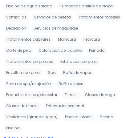
Tratamientos corporales
Exfoliación corporal
Envoltura corporal
Spa
Baño de vapor
Zona de spa/relajación
Baño de pies
Paquetes de spa/bienestar
Fitness
Clases de yoga
Clases de fitness
Entrenador personal
Vestidores (gimnasio/spa)
Piscina infantil
Piscina
Piscina
ZONAS COMUNES
Jardín
Terraza
Terraza solárium
Mobiliario exterior
ENTRETENIMIENTO
Cuidado de niños
Parque infantil
Club infantil
Juegos de mesa/rompecabezas
Juegos al aire libre para niños
Cochecitos