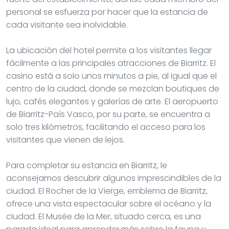
lujo, cafés elegantes y galerías de arte. El aeropuerto
de Biarritz-País Vasco, por su parte, se encuentra a
solo tres kilómetros, facilitando el acceso para los
visitantes que vienen de lejos.
Para completar su estancia en Biarritz, le
aconsejamos descubrir algunos imprescindibles de la
ciudad. El Rocher de la Vierge, emblema de Biarritz,
ofrece una vista espectacular sobre el océano y la
ciudad. El Musée de la Mer, situado cerca, es una
parada ideal para aprender más sobre la fauna y
flora marinas de la región, con su impresionante
acuario. Si es aficionado al arte, no se pierda el Musée
Asiatica, que alberga una colección única de obras
de arte procedentes de la India, China y el Tíbet.
En cuanto a gastronomía, Biarritz no carece de
buenas direcciones. Entre ellas, el restaurante L’Atelier