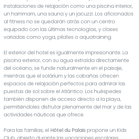
piscina exterior, con su agua extraída directamente
del océano, se funde naturalmente en el paisaje,
mientras que el solárium y las cabañas ofrecen
espacios de relajación perfectos para admirar las
puestas de sol sobre el Atlántico. Los huéspedes
también disponen de acceso directo a la playa,
permitiéndoles disfrutar plenamente del mar y de las
actividades náuticas que ofrece.
Para las familias, el
Hôtel du Palais
propone un Kids
Club, abierto durante las vacaciones escolares,
donde los más pequeños pueden divertirse con total
seguridad bajo la supervisión de animadores
cualificados. Los aficionados al golf apreciarán la
proximidad del campo de Biarritz-Le-Phare, situado a
pocos minutos en coche. El hotel también pone a
disposición espacios de reunión y recepción, ideales
para eventos profesionales o privados.