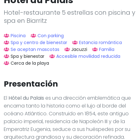
Spa y bienestar
Accesible movilidad reducida
Cerca de la playa
Presentación
El
Hôtel du Palais
es una dirección emblemática que
encarna tanto la historia como el lujo al borde del
océano Atlántico. Construido en 1854, este antiguo
palacio imperial, residencia de Napoleón III y de la
Emperatriz Eugenia, seduce a sus huéspedes por su
arquitectura grandiosa y su decoración refinada.
Dominando la Grande Plage de Biarritz, ofrece una
vista impresionante sobre la costa vasca y el golfo
de Vizcaya, proporcionando a cada estancia un
entorno a la vez majestuoso y apacible.
El hotel cuenta con 142 habitaciones, de las cuales 56
son suites, todas decoradas en el estilo Napoleón III.