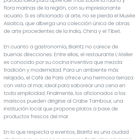
es conocido por su cocina inventiva que mezcla
tradición y modernidad. Para un ambiente más
relajado, el Café de Paris ofrece una hermosa terraza
con vista al mar, ideal para saborear una cena en
toda simplicidad. Finalmente, los aficionados a los
mariscos pueden dirigirse al Crabe Tambour, una
institución local que propone platos a base de
productos frescos del mar.
En lo que respecta a eventos, Biarritz es una ciudad
dinámica que acoge numerosos festivales a lo largo
del año. Si tiene la suerte de hospedarse en
septiembre, no se pierda el Festival Internacional de
Cine, que atrae a cineastas de todo el mundo. En
verano, los aficionados a la música podrán disfrutar
del Big Festival, un evento importante que hace vibrar
la ciudad con conciertos al aire libre. Ya sea que sea
un apasionado de la cultura, el deporte o la