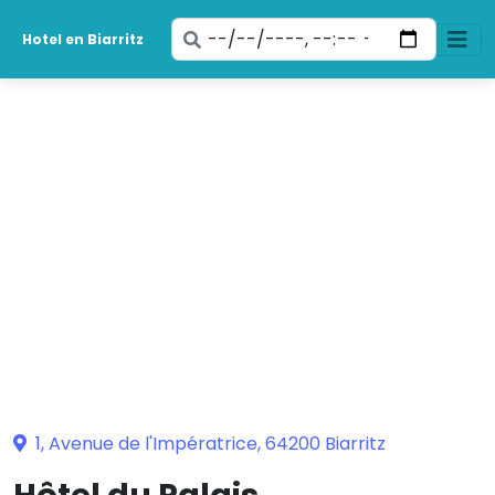
Ingresa
Hotel en Biarritz
tus
fechas
1, Avenue de l'Impératrice, 64200 Biarritz
Hôtel du Palais
Hotel-restaurante 5 estrellas con piscina y
spa en Biarritz
Piscina
Con parking
Spa y centro de bienestar
Estancia romántica
Se aceptan mascotas
Jacuzzi
Familia