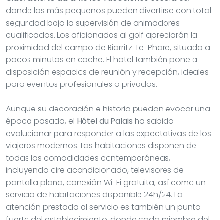
Aunque su decoración e historia puedan evocar una
época pasada, el
Hôtel du Palais
ha sabido
evolucionar para responder a las expectativas de los
viajeros modernos. Las habitaciones disponen de
todas las comodidades contemporáneas,
incluyendo aire acondicionado, televisores de
pantalla plana, conexión Wi-Fi gratuita, así como un
servicio de habitaciones disponible 24h/24. La
atención prestada al servicio es también un punto
fuerte del establecimiento, donde cada miembro del
personal se esfuerza por hacer que la estancia de
cada visitante sea inolvidable.
La ubicación del hotel permite a los visitantes llegar
fácilmente a las principales atracciones de Biarritz. El
casino está a solo unos minutos a pie, al igual que el
centro de la ciudad, donde se mezclan boutiques de