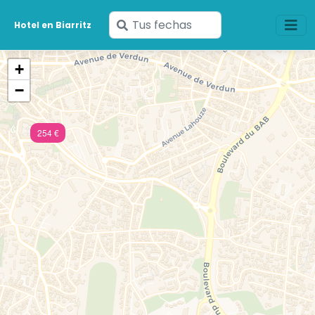
Ingresa
Hotel en Biarritz
tus
fechas
+
−
254 €