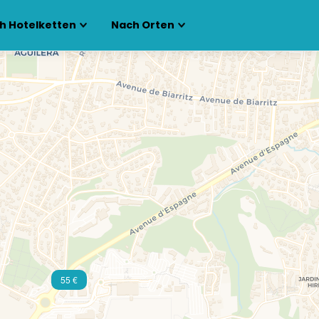
h Hotelketten
Nach Orten
55 €