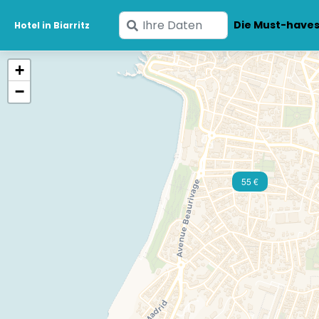
Geben
Die Must-have
Hotel in Biarritz
Sie
Ihre
+
Daten
−
ein
55 €