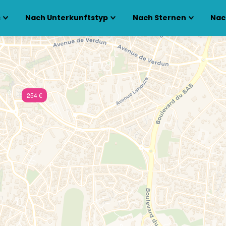
s
Nach Unterkunftstyp
Nach Sternen
Nac
254 €