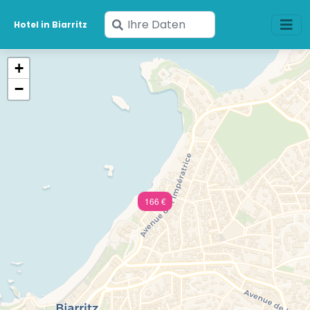
Geben
Hotel in Biarritz
Sie
Ihre
+
Daten
−
ein
166 €