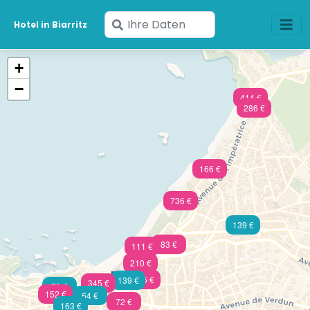
Geben
Hotel in Biarritz
Sie
Ihre
+
Daten
−
ein
414 €
286 €
166 €
736 €
139 €
83 €
111 €
210 €
305 €
139 €
345 €
79 €
152 €
64 €
72 €
163 €