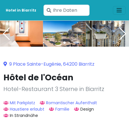
Geben
Hotel in Biarritz
Sie
Ihre
Daten
ein
9 Place Sainte-Eugénie, 64200 Biarritz
Hôtel de l'Océan
Hotel-Restaurant 3 Sterne in Biarritz
Mit Parkplatz
Romantischer Aufenthalt
Haustiere erlaubt
Familie
Design
In Strandnähe