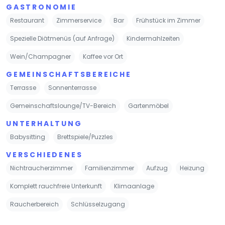
GASTRONOMIE
Restaurant
Zimmerservice
Bar
Frühstück im Zimmer
Spezielle Diätmenüs (auf Anfrage)
Kindermahlzeiten
Wein/Champagner
Kaffee vor Ort
GEMEINSCHAFTSBEREICHE
Terrasse
Sonnenterrasse
Gemeinschaftslounge/TV-Bereich
Gartenmöbel
UNTERHALTUNG
Babysitting
Brettspiele/Puzzles
VERSCHIEDENES
Nichtraucherzimmer
Familienzimmer
Aufzug
Heizung
Komplett rauchfreie Unterkunft
Klimaanlage
Raucherbereich
Schlüsselzugang