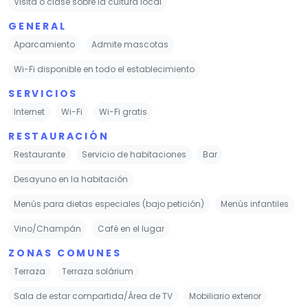
Visita o clase sobre la cultura local
GENERAL
Aparcamiento
Admite mascotas
Wi-Fi disponible en todo el establecimiento
SERVICIOS
Internet
Wi-Fi
Wi-Fi gratis
RESTAURACIÓN
Restaurante
Servicio de habitaciones
Bar
Desayuno en la habitación
Menús para dietas especiales (bajo petición)
Menús infantiles
Vino/Champán
Café en el lugar
ZONAS COMUNES
Terraza
Terraza solárium
Sala de estar compartida/Área de TV
Mobiliario exterior