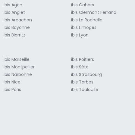
ibis Agen
ibis Cahors
ibis Anglet
ibis Clermont Ferrand
ibis Arcachon
ibis La Rochelle
ibis Bayonne
ibis Limoges
ibis Biarritz
ibis Lyon
ibis Marseille
ibis Poitiers
ibis Montpellier
ibis Sète
ibis Narbonne
ibis Strasbourg
ibis Nice
ibis Tarbes
ibis Paris
ibis Toulouse