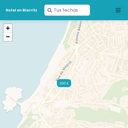
Ingresa
Hotel en Biarritz
tus
fechas
+
−
200 €