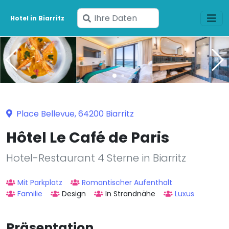
Geben
Hotel in Biarritz
Sie
Ihre
Daten
ein
Place Bellevue, 64200 Biarritz
Hôtel Le Café de Paris
Hotel-Restaurant 4 Sterne in Biarritz
Mit Parkplatz
Romantischer Aufenthalt
Familie
Design
In Strandnähe
Luxus
Präsentation