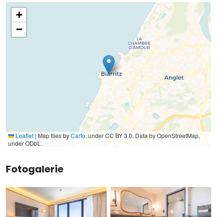
+
−
Leaflet
|
Map tiles by
Carto
, under CC BY 3.0. Data by OpenStreetMap,
under ODbL.
Fotogalerie