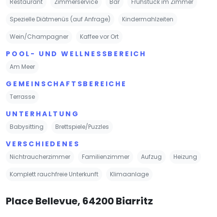
Restaurant
Zimmerservice
Bar
Frühstück im Zimmer
Spezielle Diätmenüs (auf Anfrage)
Kindermahlzeiten
Wein/Champagner
Kaffee vor Ort
POOL- UND WELLNESSBEREICH
Am Meer
GEMEINSCHAFTSBEREICHE
Terrasse
UNTERHALTUNG
Babysitting
Brettspiele/Puzzles
VERSCHIEDENES
Nichtraucherzimmer
Familienzimmer
Aufzug
Heizung
Komplett rauchfreie Unterkunft
Klimaanlage
Place Bellevue, 64200 Biarritz