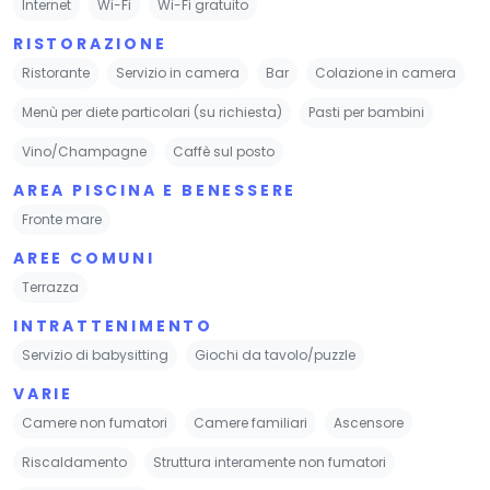
Internet
Wi-Fi
Wi-Fi gratuito
RISTORAZIONE
Ristorante
Servizio in camera
Bar
Colazione in camera
Menù per diete particolari (su richiesta)
Pasti per bambini
Vino/Champagne
Caffè sul posto
AREA PISCINA E BENESSERE
Fronte mare
AREE COMUNI
Terrazza
INTRATTENIMENTO
Servizio di babysitting
Giochi da tavolo/puzzle
VARIE
Camere non fumatori
Camere familiari
Ascensore
Riscaldamento
Struttura interamente non fumatori