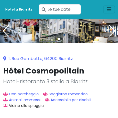
Inserisci
Hotel a Biarritz
le
tue
date
1, Rue Gambetta, 64200 Biarritz
Hôtel Cosmopolitain
Hotel-ristorante 3 stelle a Biarritz
Con parcheggio
Soggiorno romantico
Animali ammessi
Accessibile per disabili
Vicino alla spiaggia