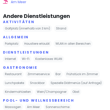
Am Meer
Andere Dienstleistungen
AKTIVITÄTEN
Golfplatz (innerhalb von 3 km)
Strand
ALLGEMEIN
Parkplatz
Haustiere erlaubt
WLAN in allen Bereichen
DIENSTLEISTUNGEN
Internet
Wi-Fi
Kostenloses WLAN
GASTRONOMIE
Restaurant
Zimmerservice
Bar
Frühstück im Zimmer
Lunchpakete
Snackbar
Spezielle Diätmenüs (auf Anfrage)
Kindermahlzeiten
Wein/Champagner
Obst
POOL- UND WELLNESSBEREICH
Massagen
Am Meer
Sonnenschirme