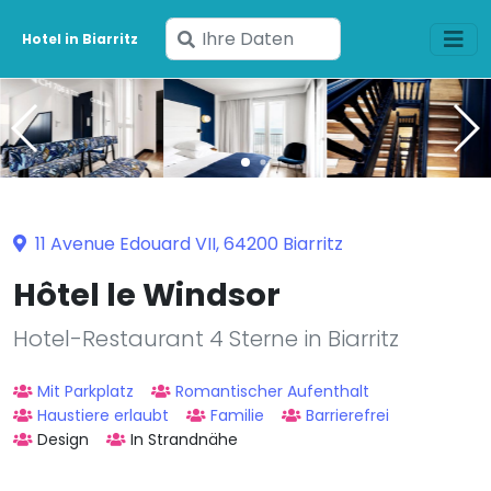
Geben
Hotel in Biarritz
Sie
Ihre
Daten
ein
11 Avenue Edouard VII, 64200 Biarritz
Hôtel le Windsor
Hotel-Restaurant 4 Sterne in Biarritz
Mit Parkplatz
Romantischer Aufenthalt
Haustiere erlaubt
Familie
Barrierefrei
Design
In Strandnähe