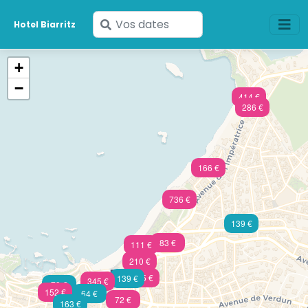
Saisissez
Hotel Biarritz
vos
dates
+
−
414 €
286 €
166 €
736 €
139 €
83 €
111 €
210 €
305 €
139 €
345 €
79 €
152 €
64 €
72 €
163 €