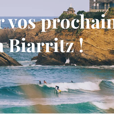
r vos prochai
 Biarritz !