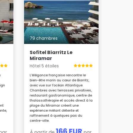
20 cham
Hôtel d
Hôtel 4 é
79 chambres
Surplomban
Biarritz, l’
élégance c
Sofitel Biarritz Le
décontrac
Miramar
avec soin,
sur l’océa
Hôtel 5 étoiles
pour décou
de ce lieu
à
L'élégance française rencontre le
bien-être marin au cœur de Biarritz,
ign
avec vue sur l'océan Atlantique.
À parti
Chambres avec terrasses privatives,
par nui
restaurant gastronomique, centre de
thalassothérapie et accès direct à la
ent
plage du Miramar créent une
ante,
expérience mêlant détente et
raffinement à quelques pas du
centre-ville.
166 EUR
par
À partir de
par