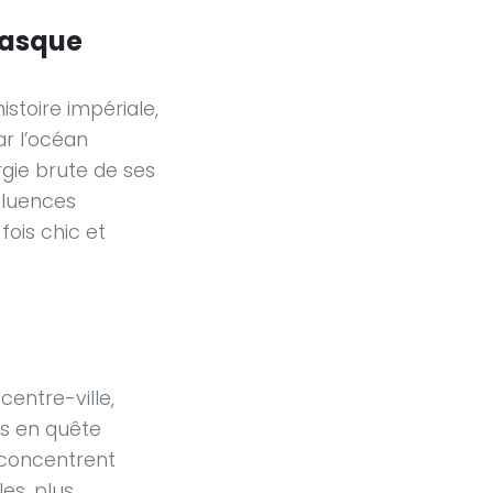
basque
istoire impériale,
ar l’océan
rgie brute de ses
nfluences
 fois chic et
centre-ville,
rs en quête
 concentrent
es, plus