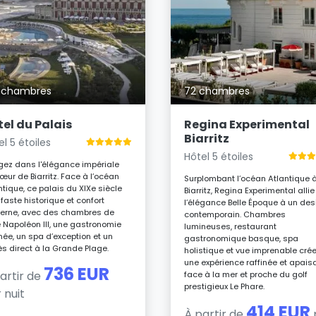
 chambres
72 chambres
el du Palais
Regina Experimental
Biarritz
el 5 étoiles
Hôtel 5 étoiles
gez dans l'élégance impériale
œur de Biarritz. Face à l’océan
Surplombant l’océan Atlantique 
ntique, ce palais du XIXe siècle
Biarritz, Regina Experimental allie
e faste historique et confort
l’élégance Belle Époque à un des
erne, avec des chambres de
contemporain. Chambres
e Napoléon III, une gastronomie
lumineuses, restaurant
inée, un spa d’exception et un
gastronomique basque, spa
s direct à la Grande Plage.
holistique et vue imprenable cré
une expérience raffinée et apais
736 EUR
artir de
face à la mer et proche du golf
prestigieux Le Phare.
 nuit
414 EUR
À partir de