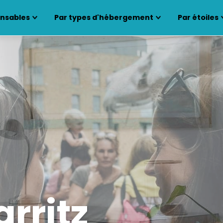
ensables
Par types d'hébergement
Par étoiles
arritz