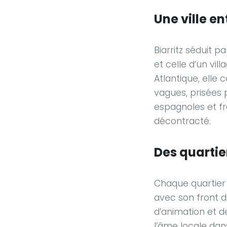
Une ville e
Biarritz séduit pa
et celle d’un vil
Atlantique, elle 
vagues, prisées 
espagnoles et fran
décontracté.
Des quarti
Chaque quartier d
avec son front de
d’animation et 
l’âme locale dan