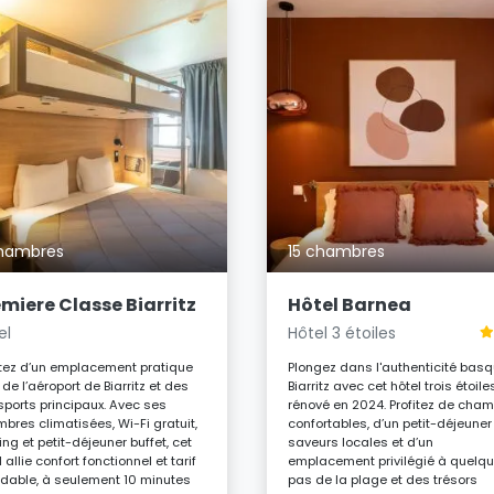
hambres
15 chambres
miere Classe Biarritz
Hôtel Barnea
el
Hôtel 3 étoiles
itez d’un emplacement pratique
Plongez dans l'authenticité bas
 de l’aéroport de Biarritz et des
Biarritz avec cet hôtel trois étoile
sports principaux. Avec ses
rénové en 2024. Profitez de cha
bres climatisées, Wi-Fi gratuit,
confortables, d’un petit-déjeuner
ing et petit-déjeuner buffet, cet
saveurs locales et d’un
 allie confort fonctionnel et tarif
emplacement privilégié à quelq
dable, à seulement 10 minutes
pas de la plage et des trésors