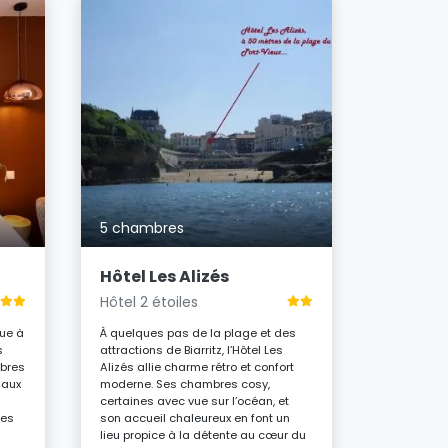
53 cham
Best W
Hôtel 3 é
5 chambres
À deux pas
des Basque
alliant mo
Hôtel Les Alizés
Chambres 
Hôtel 2 étoiles
déjeuner a
espaces de
que à
À quelques pas de la plage et des
apaisant,
s
attractions de Biarritz, l’Hôtel Les
Biarritz e
mbres
Alizés allie charme rétro et confort
authentiqu
 aux
moderne. Ses chambres cosy,
certaines avec vue sur l’océan, et
À parti
ues
son accueil chaleureux en font un
nuit
lieu propice à la détente au cœur du