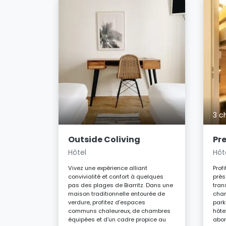
s
3 c
onviviale
cle, niché
é des
Outside Coliving
Pre
pas des
Hôtel
Hôt
ulturelles,
s et son
Vivez une expérience alliant
Prof
convivialité et confort à quelques
près
e
pas des plages de Biarritz. Dans une
tran
le.
maison traditionnelle entourée de
cham
UR
verdure, profitez d’espaces
park
par
communs chaleureux, de chambres
hôtel
équipées et d’un cadre propice au
abor