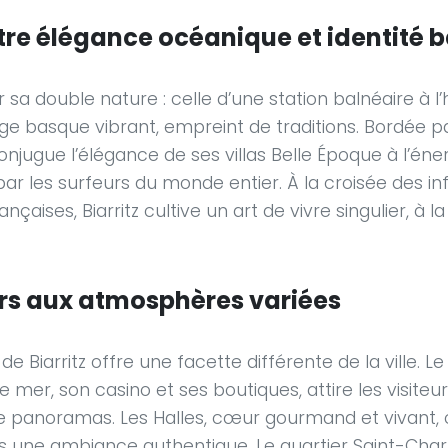
ntre élégance océanique et identité 
r sa double nature : celle d’une station balnéaire à l’h
lage basque vibrant, empreint de traditions. Bordée p
conjugue l’élégance de ses villas Belle Époque à l’éne
par les surfeurs du monde entier. À la croisée des i
çaises, Biarritz cultive un art de vivre singulier, à la
ers aux atmosphères variées
e Biarritz offre une facette différente de la ville. Le 
 mer, son casino et ses boutiques, attire les visiteu
de panoramas. Les Halles, cœur gourmand et vivant,
s une ambiance authentique. Le quartier Saint-Charl