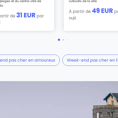
plages et du centre-ville de
culturels de la ville.
itz.
49 EUR
À partir de
p
31 EUR
artir de
par
nuit
t
nd pas cher en amoureux
Week-end pas cher en f