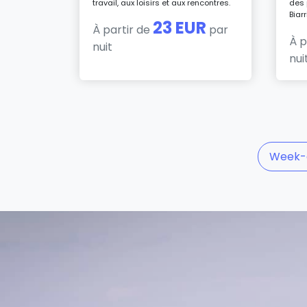
travail, aux loisirs et aux rencontres.
des 
Biarr
23 EUR
À partir de
par
À p
nuit
nui
Week-e