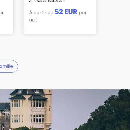
quartier du Port-Vieux.
52 EUR
ar
À partir de
par
nuit
amille