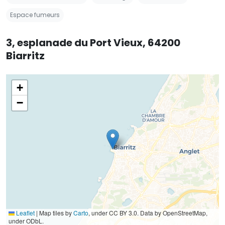
Espace fumeurs
3, esplanade du Port Vieux, 64200
Biarritz
+
−
Leaflet
|
Map tiles by
Carto
, under CC BY 3.0. Data by OpenStreetMap,
under ODbL.