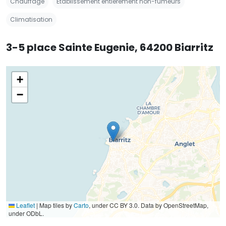
Chauffage
Établissement entièrement non-fumeurs
Climatisation
3-5 place Sainte Eugenie, 64200 Biarritz
+
−
Leaflet
|
Map tiles by
Carto
, under CC BY 3.0. Data by OpenStreetMap,
under ODbL.