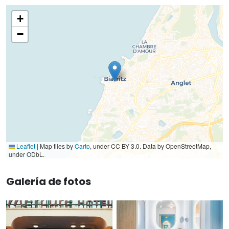
+
−
Leaflet
|
Map tiles by
Carto
, under CC BY 3.0. Data by OpenStreetMap,
under ODbL.
Galería de fotos