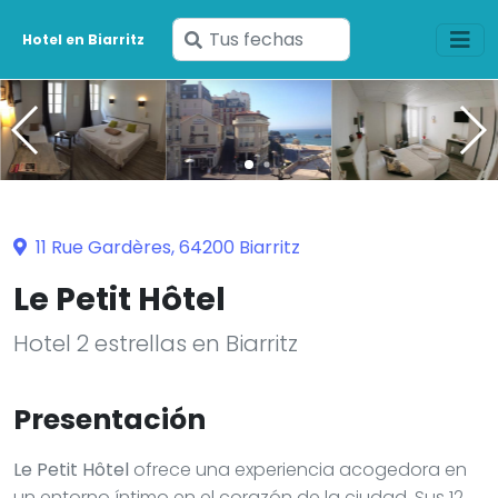
Ingresa
Hotel en Biarritz
tus
fechas
11 Rue Gardères, 64200 Biarritz
Le Petit Hôtel
Hotel 2 estrellas en Biarritz
Presentación
Le Petit Hôtel
ofrece una experiencia acogedora en
un entorno íntimo en el corazón de la ciudad. Sus 12