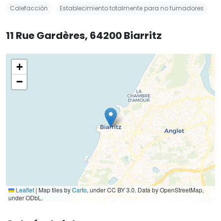
Calefacción
Establecimiento totalmente para no fumadores
11 Rue Gardères, 64200 Biarritz
+
−
Leaflet
|
Map tiles by
Carto
, under CC BY 3.0. Data by OpenStreetMap,
under ODbL.