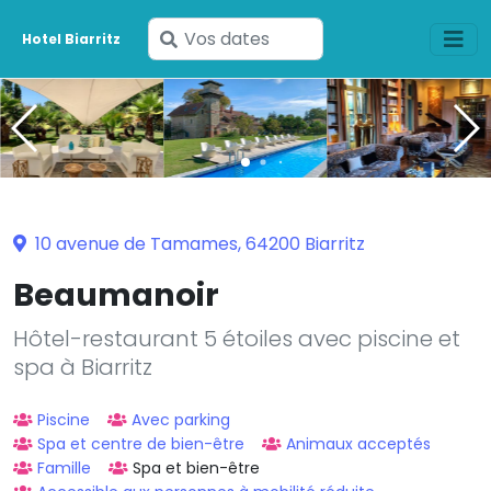
Saisissez
Hotel Biarritz
vos
dates
10 avenue de Tamames, 64200 Biarritz
Beaumanoir
Hôtel-restaurant 5 étoiles avec piscine et
spa à Biarritz
Piscine
Avec parking
Spa et centre de bien-être
Animaux acceptés
Famille
Spa et bien-être