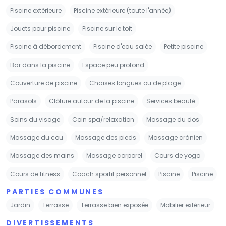
Piscine extérieure
Piscine extérieure (toute l'année)
Jouets pour piscine
Piscine sur le toit
Piscine à débordement
Piscine d'eau salée
Petite piscine
Bar dans la piscine
Espace peu profond
Couverture de piscine
Chaises longues ou de plage
Parasols
Clôture autour de la piscine
Services beauté
Soins du visage
Coin spa/relaxation
Massage du dos
Massage du cou
Massage des pieds
Massage crânien
Massage des mains
Massage corporel
Cours de yoga
Cours de fitness
Coach sportif personnel
Piscine
Piscine
PARTIES COMMUNES
Jardin
Terrasse
Terrasse bien exposée
Mobilier extérieur
DIVERTISSEMENTS