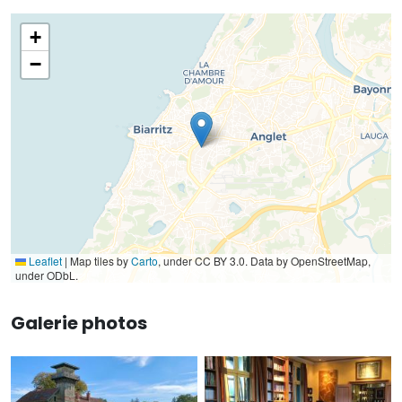
+
−
Leaflet
|
Map tiles by
Carto
, under CC BY 3.0. Data by OpenStreetMap,
under ODbL.
Galerie photos