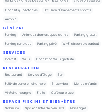
Visite ou cours autour de la culture locale
Cours de cuisine
Concerts/Spectacles
Diffusion d'événements sportifs
Aérobic
GÉNÉRAL
Parking
Animaux domestiques admis
Parking gratuit
Parking sur place
Parking privé
Wi-Fi disponible partout
SERVICES
Internet
Wi-Fi
Connexion Wi-Fi gratuite
RESTAURATION
Restaurant
Service d'étage
Bar
Petit-déjeuner en chambre
Snack-bar
Menus enfants
Vin/champagne
Fruits
Café sur place
ESPACE PISCINE ET BIEN-ÊTRE
Solarium
Spa et centre de bien-être
Massages