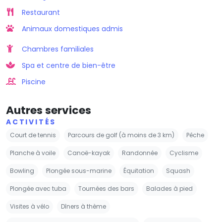
Restaurant
Animaux domestiques admis
Chambres familiales
Spa et centre de bien-être
Piscine
Autres services
ACTIVITÉS
Court de tennis
Parcours de golf (à moins de 3 km)
Pêche
Planche à voile
Canoë-kayak
Randonnée
Cyclisme
Bowling
Plongée sous-marine
Équitation
Squash
Plongée avec tuba
Tournées des bars
Balades à pied
Visites à vélo
Dîners à thème