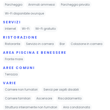
Parcheggio
Animali ammessi
Parcheggio privato
Wi-Fi disponibile ovunque
SERVIZI
Internet
Wi-Fi
Wi-Fi gratuito
RISTORAZIONE
Ristorante
Servizio in camera
Bar
Colazione in camera
AREA PISCINA E BENESSERE
Fronte mare
AREE COMUNI
Terrazza
VARIE
Camere non fumatori
Servizi per ospiti disabili
Camere familiari
Ascensore
Riscaldamento
Struttura interamente non fumatori
Aria condizionata