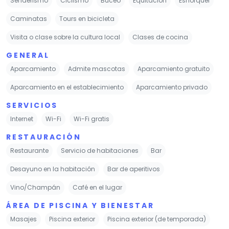
Senderismo
Ciclismo
Buceo
Equitación
Esnórquel
Caminatas
Tours en bicicleta
Visita o clase sobre la cultura local
Clases de cocina
GENERAL
Aparcamiento
Admite mascotas
Aparcamiento gratuito
Aparcamiento en el establecimiento
Aparcamiento privado
SERVICIOS
Internet
Wi-Fi
Wi-Fi gratis
RESTAURACIÓN
Restaurante
Servicio de habitaciones
Bar
Desayuno en la habitación
Bar de aperitivos
Vino/Champán
Café en el lugar
ÁREA DE PISCINA Y BIENESTAR
Masajes
Piscina exterior
Piscina exterior (de temporada)