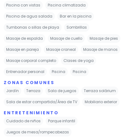
Piscina con vistas
Piscina climatizada
Piscina de agua salada
Bar en la piscina
Tumbonas o sillas de playa
Sombrillas
Masaje de espalda
Masaje de cuello
Masaje de pies
Masaje en pareja
Masaje craneal
Masaje de manos
Masaje corporal completo
Clases de yoga
Entrenador personal
Piscina
Piscina
ZONAS COMUNES
Jardín
Terraza
Sala de juegos
Terraza solárium
Sala de estar compartida/Área de TV
Mobiliario exterior
ENTRETENIMIENTO
Cuidado de niños
Parque infantil
Juegos de mesa/rompecabezas