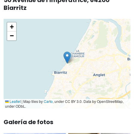
Biarritz
+
−
Leaflet
|
Map tiles by
Carto
, under CC BY 3.0. Data by OpenStreetMap,
under ODbL.
Galería de fotos