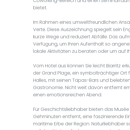
Coworking-Bereich und einen Seminarraum,
bietet.
Im Rahmen eines umweltfreundlichen Ansa
Verte. Diese Auszeichnung spiegelt sein E
kurze Wege und reduziert Abfälle. Das auf
Verfügung, um Ihren Aufenthalt so angeneh
lokale Aktivitäten zu beraten oder um auf 
Vom Hotel aus können Sie leicht Biarritz erk
der Grand Plage, ein symbolträchtiger Ort 
Halles, mit seinen Tapas-Bars und belebten M
Gastronomie. Nicht weit davon entfernt e
einen emotionsreichen Abend.
Für Geschichtsliebhaber bieten das Musée 
Gehminuten entfernt, eine faszinierende 
maritime Erbe der Region. Naturliebhaber s