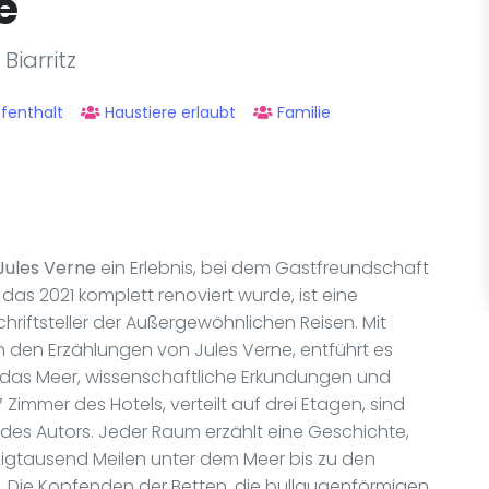
e
Biarritz
fenthalt
Haustiere erlaubt
Familie
Jules Verne
ein Erlebnis, bei dem Gastfreundschaft
, das 2021 komplett renoviert wurde, ist eine
ftsteller der Außergewöhnlichen Reisen. Mit
von den Erzählungen von Jules Verne, entführt es
ail das Meer, wissenschaftliche Erkundungen und
Zimmer des Hotels, verteilt auf drei Etagen, sind
es Autors. Jeder Raum erzählt eine Geschichte,
igtausend Meilen unter dem Meer bis zu den
. Die Kopfenden der Betten, die bullaugenförmigen