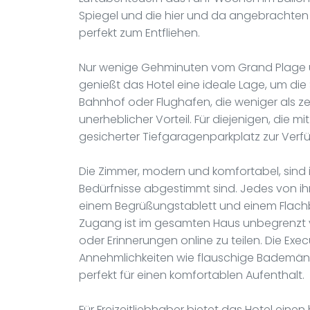
Spiegel und die hier und da angebrachten 
perfekt zum Entfliehen.
Nur wenige Gehminuten vom Grand Plage un
genießt das Hotel eine ideale Lage, um di
Bahnhof oder Flughafen, die weniger als zeh
unerheblicher Vorteil. Für diejenigen, die 
gesicherter Tiefgaragenparkplatz zur Verf
Die Zimmer, modern und komfortabel, sind i
Bedürfnisse abgestimmt sind. Jedes von ih
einem Begrüßungstablett und einem Flachb
Zugang ist im gesamten Haus unbegrenzt v
oder Erinnerungen online zu teilen. Die Exe
Annehmlichkeiten wie flauschige Bademänt
perfekt für einen komfortablen Aufenthalt.
Für Freizeitliebhaber bietet das Hotel eine