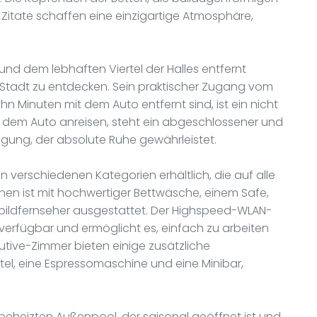
Zitate schaffen eine einzigartige Atmosphäre,
d dem lebhaften Viertel der Halles entfernt
e Stadt zu entdecken. Sein praktischer Zugang vom
n Minuten mit dem Auto entfernt sind, ist ein nicht
mit dem Auto anreisen, steht ein abgeschlossener und
ügung, der absolute Ruhe gewährleistet.
n verschiedenen Kategorien erhältlich, die auf alle
nen ist mit hochwertiger Bettwäsche, einem Safe,
ildfernseher ausgestattet. Der Highspeed-WLAN-
erfügbar und ermöglicht es, einfach zu arbeiten
cutive-Zimmer bieten einige zusätzliche
el, eine Espressomaschine und eine Minibar,
n beheizten Außenpool, der saisonal geöffnet ist und