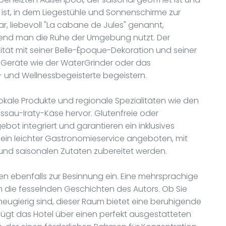
, in dem Liegestühle und Sonnenschirme zur
, liebevoll "La cabane de Jules" genannt,
hrend man die Ruhe der Umgebung nutzt. Der
ität mit seiner Belle-Époque-Dekoration und seiner
 Geräte wie der WaterGrinder oder das
 und Wellnessbegeisterte begeistern.
kale Produkte und regionale Spezialitäten wie den
au-Iraty-Käse hervor. Glutenfreie oder
ebot integriert und garantieren ein inklusives
ird ein leichter Gastronomieservice angeboten, mit
und saisonalen Zutaten zubereitet werden.
n ebenfalls zur Besinnung ein. Eine mehrsprachige
 in die fesselnden Geschichten des Autors. Ob Sie
 neugierig sind, dieser Raum bietet eine beruhigende
rfügt das Hotel über einen perfekt ausgestatteten