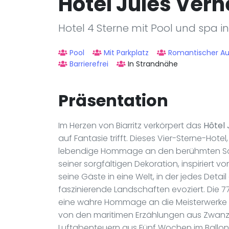
Hôtel Jules Vern
Hotel 4 Sterne mit Pool und spa in 
Pool
Mit Parkplatz
Romantischer Au
Barrierefrei
In Strandnähe
Präsentation
Im Herzen von Biarritz verkörpert das
Hôtel 
auf Fantasie trifft. Dieses Vier-Sterne-Hotel
lebendige Hommage an den berühmten Schri
seiner sorgfältigen Dekoration, inspiriert 
seine Gäste in eine Welt, in der jedes Det
faszinierende Landschaften evoziert. Die 77 
eine wahre Hommage an die Meisterwerke d
von den maritimen Erzählungen aus Zwanz
Luftabenteuern aus Fünf Wochen im Ballon