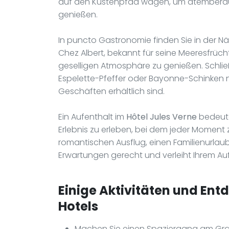
auf den Küstenpfad wagen, um atembera
genießen.
In puncto Gastronomie finden Sie in der N
Chez Albert, bekannt für seine Meeresfrücht
geselligen Atmosphäre zu genießen. Schließl
Espelette-Pfeffer oder Bayonne-Schinken n
Geschäften erhältlich sind.
Ein Aufenthalt im
Hôtel Jules Verne
bedeute
Erlebnis zu erleben, bei dem jeder Moment 
romantischen Ausflug, einen Familienurlaub
Erwartungen gerecht und verleiht Ihrem Auf
Einige Aktivitäten und Ent
Hotels
Machen Sie einen Spaziergang am Gra