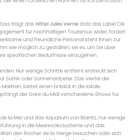
 der einen förderlichen Rahmen für Konzentration
tzes trägt das
Hôtel Jules Verne
stolz das Label Clé
ngagement für nachhaltigen Tourismus wider, fördert
merksame und freundliche Personal steht Ihnen zur
m wie möglich zu gestalten, sei es, um Sie über
Ihre spezifischen Bedürfnisse einzugehen.
unden. Nur wenige Schritte entfernt erstreckt sich
für Surfer oder Sonnenanbeter. Das Viertel der
ärkten, bietet einen Einblick in die lokale
mpfängt der Gare du Midi verschiedene Shows für
de la Mer und das Aquarium von Biarritz, nur wenige
Einführung in die Meeresökosysteme und das
ollten den Rocher de la Vierge besuchen oder sich